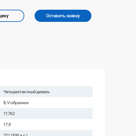
цену
Оставить заявку
Четырехтактный дизель
8, V-образное
11762
17,9
221 (300 л.с.)