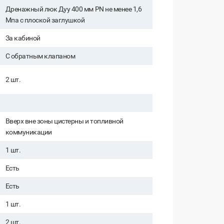
Дренажный люк Дуу 400 мм PN не менее 1,6
Мпа с плоской заглушкой
За кабиной
С обратным клапаном
2 шт.
Вверх вне зоны цистерны и топливной
коммуникации
1 шт.
Есть
Есть
1 шт.
2 шт.