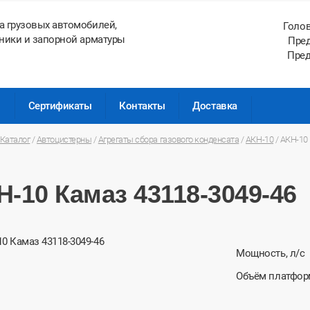
а грузовых автомобилей,
Голо
ники и запорной арматуры
Пред
Пред
ы
Сертификаты
Контакты
Доставка
Каталог
/
Автоцистерны
/
Агрегаты сбора газового конденсата
/
АКН-10
/
АКН-10 
Н-10 Камаз 43118-3049-46
Мощность, л/с
Объём платфор