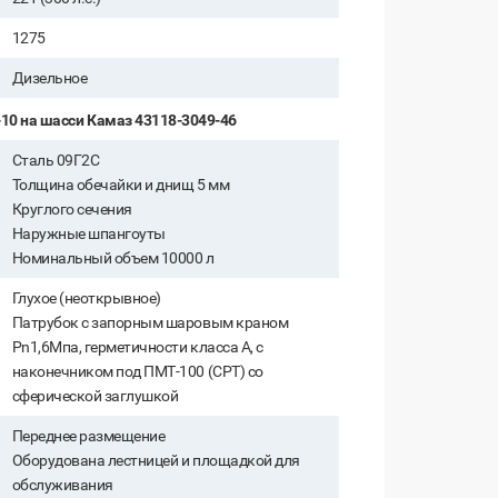
1275
Дизельное
-10 на шасси Камаз 43118-3049-46
Сталь 09Г2С
Толщина обечайки и днищ 5 мм
Круглого сечения
Наружные шпангоуты
Номинальный объем 10000 л
Глухое (неоткрывное)
Патрубок с запорным шаровым краном
Pn1,6Мпа, герметичности класса А, с
наконечником под ПМТ-100 (СРТ) со
сферической заглушкой
Переднее размещение
Оборудована лестницей и площадкой для
обслуживания