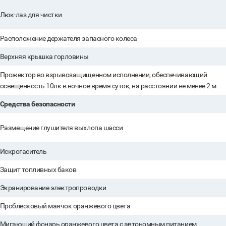
Люк-лаз для чистки
Расположение держателя запасного колеса
Верхняя крышка горловины
Прожектор во взрывозащищенном исполнении, обеспечивающий
освещенность 10лк в ночное время суток, на расстоянии не менее 2 м
Средства безопасности
Размещение глушителя выхлопа шасси
Искрогаситель
Защит топливных баков
Экранирование электропроводки
Проблесковый маячок оранжевого цвета
Мигающий фонарь оранжевого цвета с автономным питанием