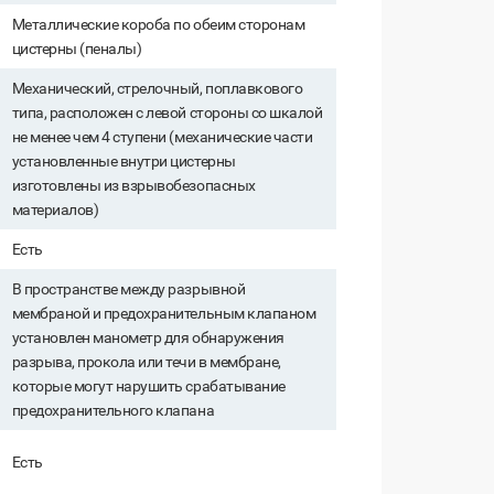
Металлические короба по обеим сторонам
цистерны (пеналы)
Механический, стрелочный, поплавкового
типа, расположен с левой стороны со шкалой
не менее чем 4 ступени (механические части
установленные внутри цистерны
изготовлены из взрывобезопасных
материалов)
Есть
В пространстве между разрывной
мембраной и предохранительным клапаном
установлен манометр для обнаружения
разрыва, прокола или течи в мембране,
которые могут нарушить срабатывание
предохранительного клапана
Есть