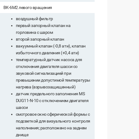
ВК-6М2 левого вращения
воздушный фильтр
первый запорный клапан на
горловина с шаром
второй запорный клапан
вакуумный клапан (-0,8 ати), клапан
избыточного давления (+0,4 ати)
температурный датчик насоса для
отключения двигателя шасси со
звуковой сигнализацией при
превышении допустимой температуры
нагрева (взрывозащищенный)
датчик предельного заполнения MS
DUG11-N-10 с отключением двигателя
шасси
смотровое окно сферической формы с
подсветкой для визуального контроля
наполнения; расположено на заднем
днище