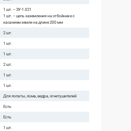
1 шт. – ЗУ-1.021
1 шт. – цепь заземления на отбойнике с
касанием земли на длине 200 мм
2 шт.
1 шт.
1 шт.
2 шт.
1 шт.
1 шт.
Для лопаты, лома, ведра, огнетушителей
Есть
Есть
1 шт.