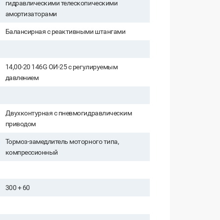
гидравлическими телескопическими
амортизаторами
Балансирная с реактивными штангами
14,00-20 146G ОИ-25 с регулируемым
давлением
Двухконтурная с пневмогидравлическим
приводом
Тормоз-замедлитель моторного типа,
компрессионный
300 + 60