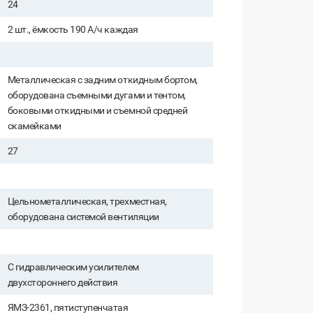
24
2 шт., ёмкость 190 А/ч каждая
Металлическая с задним откидным бортом,
оборудована съемными дугами и тентом,
боковыми откидными и съемной средней
скамейками
27
Цельнометаллическая, трехместная,
оборудована системой вентиляции
С гидравлическим усилителем
двухстороннего действия
ЯМЗ-2361, пятиступенчатая