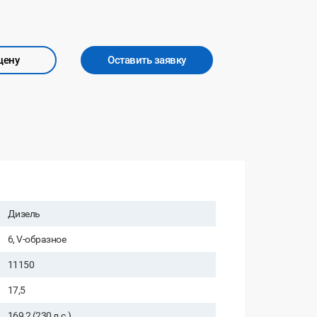
цену
Оставить заявку
Дизель
6, V-образное
11150
17,5
169,2 (230 л.с.)