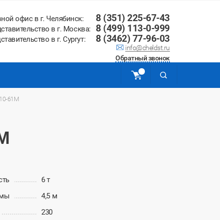
8 (351) 225-67-43
вной офис в г. Челябинск:
8 (499) 113-0-999
ставительство в г. Москва:
8 (3462) 77-96-03
ставительство в г. Сургут:
info@cheldst.ru
Обратный звонок
110-61М
1М
сть
6 т
рмы
4,5 м
230