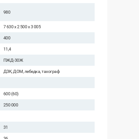
980
7 630 х 2 500 х 3 005
400
11,4
ПЖД-30Ж
ДЗК, ДОМ, лебедка, тахограф
600 (60)
250 000
31
36