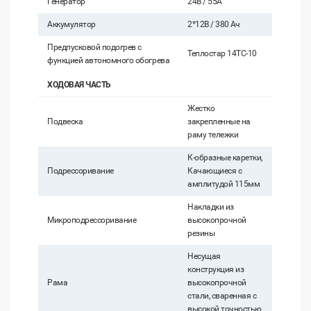
Генератор
24В / 55А
Аккумулятор
2*12В / 380 Ач
Предпусковой подогрев с
Теплостар 14ТС-10
функцией автономного обогрева
ХОДОВАЯ ЧАСТЬ
Жестко
Подвеска
закрепленные на
раму тележки
К-образные каретки,
Подрессоривание
Качающиеся с
амплитудой 115мм
Накладки из
Микроподрессоривание
высокопрочной
резины
Несущая
конструкция из
Рама
высокопрочной
стали, сваренная с
высокой точностью