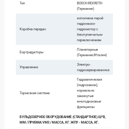
Тип
BOSCH-REXROTH
(Германия)
исполнена парой
гидронасос-
Коробка передач
гидромотор с
бесступенчатым
переключением
Планетарные
Бортредукторы
(Германия/Италия)
Электро-
Управление
гидросервированное
Гидравлическая
(гидрозамок),
нормально
Тормозная система
замкнутые
многодисковые
фрикционы
БУЛЬДОЗЕРНОЕ ОБОРУДОВАНИЕ (СТАНДАРТНОЕ) Ш*В,
ММ / ПРИЗМА VМ3 / МАССА, КГ. ЖПУ - МАССА, КГ.