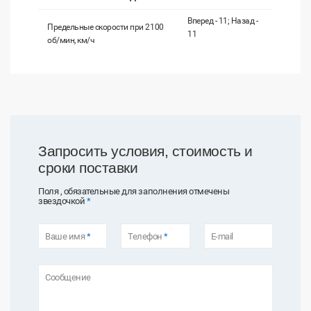
Вперед - 11; Назад -
Предельные скорости при 2100
11
об/мин, км/ч
Запросить условия, стоимость и
сроки поставки
Поля , обязательные для заполнения отмечены
звездочкой
*
Ваше имя
*
Телефон
*
E-mail
Сообщение