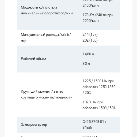
2100/мин
Мощность кВт /лс при
номинальных оборотах об/мин
178кВт /240 лс при
2200/мин
Мин. удельный расход г/кВт (г/
214 (157)
лс)
202 (150)
14,86 л
Рабочий объем
8,3 л
1225 / 1500 Нм при
оборотах 1250-1350
Крутящий момент / запас
/ 25%
крутящего момента/ мощности
1020 Нм при
оборотах 1500 / 50%
Ст25.3708-01 /
Электростартер
8,1кВт