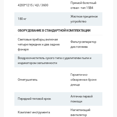
Прямой болотный
4200*1215 / 4,0 / 3600
отвал - тип 15В4
Жесткое прицепное
180 кг
устройство
ОБОРУДОВАНИЕ В СТАНДАРТНОЙ КОМПЛЕКТАЦИИ
Световые приборы, включая
Фильтр-сепаратор
четыре передних и два задних
диз.топлива
фонаря
Воздухоочиститель сухого типа с удалителем пыли и
индикатором запыленности
Герметично-
Огнетушитель
обваренная броня
днища
Аптечка первой
Передний тяговой крюк
помощи
Нагнетающий
Комплект инструмента
вентилятор