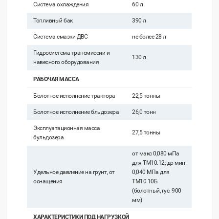
Система охлаждения
60 л
Топливный бак
390 л
Система смазки ДВС
не более 28 л
Гидросистема трансмиссии и
130 л
навесного оборудования
РАБОЧАЯ МАССА
Болотное исполнение трактора
22,5 тонны
Болотное исполнение бльдозера
26,0 тонн
Эксплуатационная масса
27,5 тонны
бульдозера
от макс 0,080 мПа
для ТМ10.12; до мин
Удельное давление на грунт, от
0,040 МПа для
оснащения
ТМ10.10Б
(болотный, гус. 900
мм)
ХАРАКТЕРИСТИКИ ПОД НАГРУЗКОЙ