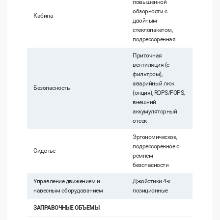
повышенной
обзорности с
Кабина
двойным
стеклопакетом,
подрессоренная
Приточная
вентиляция (с
фильтром),
аварийный люк
Безопасность
(опция), ROPS/FOPS,
внешний
аккумуляторный
отсек
Эргономическое,
подрессоренное с
Сиденье
ремнем
безопасности
Управление движением и
Джойстики 4-х
навесным оборудованием
позиционные
ЗАПРАВОЧНЫЕ ОБЪЕМЫ