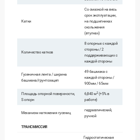
Со смазкой на весь
срок эксплуатации,
Катки
на подшипниках
скольжения
(втулках)
8 опорных с каждой
стороны / 2
Количество катков
поддерживающих с
каждой стороны
49 башмака с
Гусеничная лента / ширина
каждой стороны /
башмака/грунтозацеп
900мм / 65мм
2
Площадь опорной поверхности,
6,840 м
(+5% в
S опорн
работе)
гидравлический,
Механизм натяжения гусениц
ручной
ТРАНСМИССИЯ
Гидростатическая