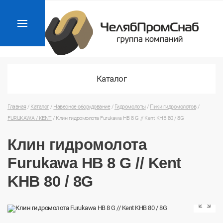
Каталог
Главная
/
Каталог
/
Навесное оборудование
/
Гидромолоты
/
Пики гидромолотов
/
FURUKAWA / KENT
/
Клин гидромолота Furukawa HB 8 G // Kent KHB 80 / 8G
Клин гидромолота
Furukawa HB 8 G // Kent
KHB 80 / 8G