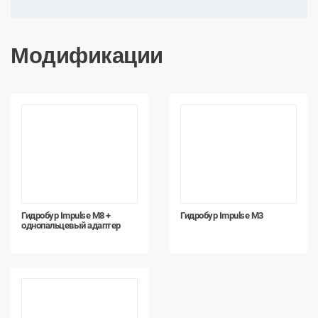
Модификации
Гидробур Impulse М8 +
Гидробур Impulse М3
однопальцевый адаптер