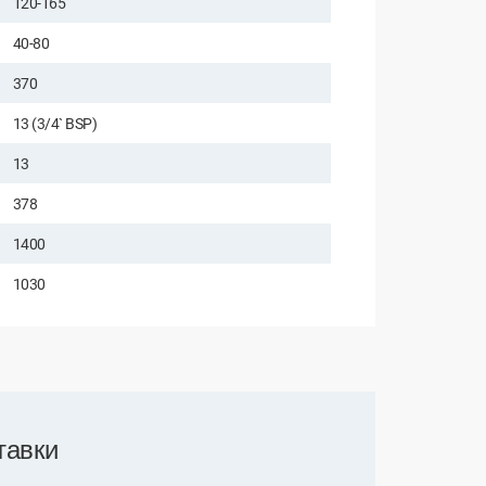
120-165
40-80
370
13 (3/4` BSP)
13
378
1400
1030
тавки