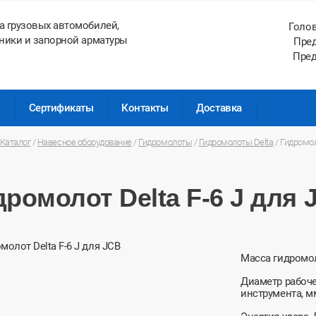
а грузовых автомобилей,
Голо
ники и запорной арматуры
Пред
Пред
ы
Сертификаты
Контакты
Доставка
Каталог
/
Навесное оборудование
/
Гидромолоты
/
Гидромолоты Delta
/
Гидромол
дромолот Delta F-6 J для 
Масса гидромол
Диаметр рабоч
инструмента, м