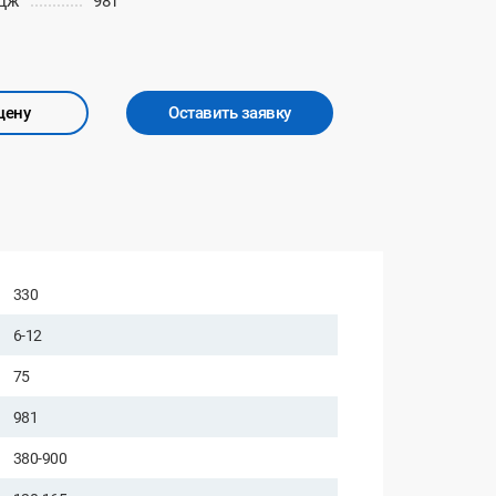
 Дж
981
цену
Оставить заявку
330
6-12
75
981
380-900