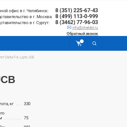
8 (351) 225-67-43
вной офис в г. Челябинск:
8 (499) 113-0-999
ставительство в г. Москва:
8 (3462) 77-96-03
ставительство в г. Сургут:
info@cheldst.ru
Обратный звонок
от Delta F-6 J для JCB
JCB
ота, кг
330
его
м
75