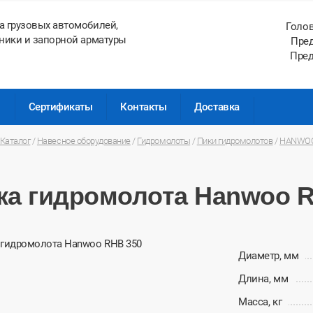
а грузовых автомобилей,
Голо
ники и запорной арматуры
Пред
Пред
ы
Сертификаты
Контакты
Доставка
Каталог
/
Навесное оборудование
/
Гидромолоты
/
Пики гидромолотов
/
HANWO
ка гидромолота Hanwoo 
Диаметр, мм
Длина, мм
Масса, кг