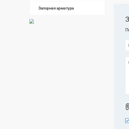
Запорная арматура
З
П