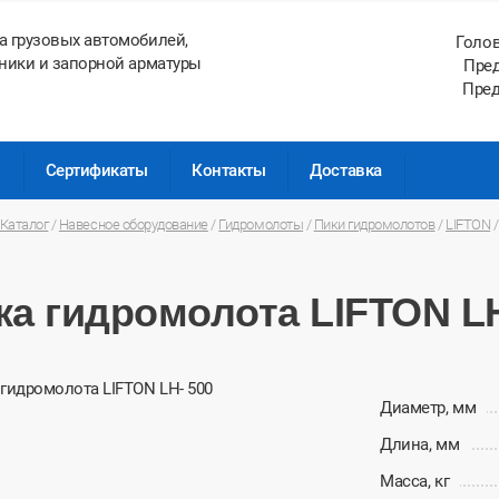
а грузовых автомобилей,
Голо
ники и запорной арматуры
Пред
Пред
ы
Сертификаты
Контакты
Доставка
Каталог
/
Навесное оборудование
/
Гидромолоты
/
Пики гидромолотов
/
LIFTON
ка гидромолота LIFTON LH
Диаметр, мм
Длина, мм
Масса, кг