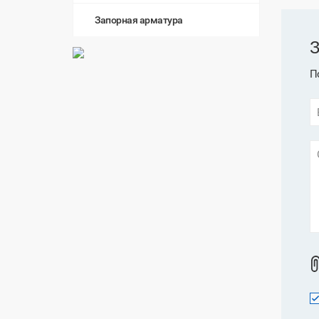
Запорная арматура
З
П