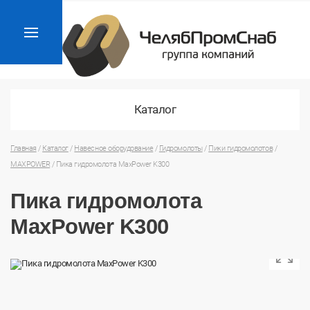
Каталог
Главная
/
Каталог
/
Навесное оборудование
/
Гидромолоты
/
Пики гидромолотов
/
MAXPOWER
/
Пика гидромолота MaxPower K300
Пика гидромолота
MaxPower K300