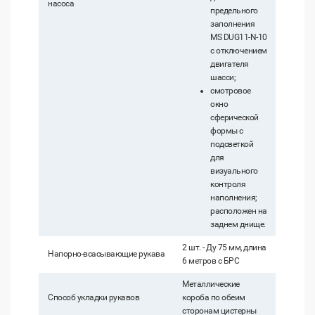
насоса
предельного
заполнения
MS DUG11-N-10
с отключением
двигателя
шасси;
смотровое
окно
сферической
формы с
подсветкой
для
визуального
контроля
наполнения;
расположен на
заднем днище.
2 шт. - Ду 75 мм, длина
Напорно-всасывающие рукава
6 метров с БРС
Металлические
Способ укладки рукавов
короба по обеим
сторонам цистерны