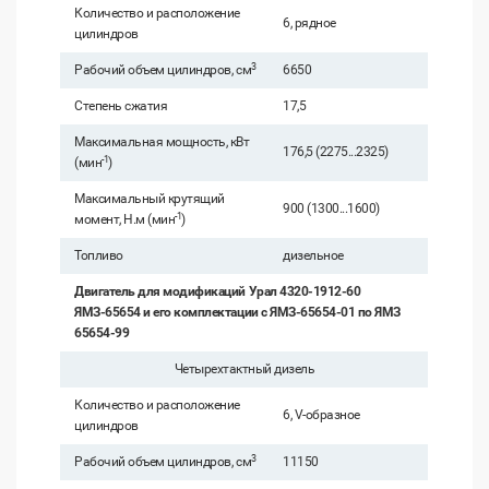
Количество и расположение
6, рядное
цилиндров
3
Рабочий объем цилиндров, см
6650
Степень сжатия
17,5
Максимальная мощность, кВт
176,5 (2275...2325)
-1
(мин
)
Максимальный крутящий
900 (1300...1600)
-1
момент, Н.м (мин
)
Топливо
дизельное
Двигатель для модификаций Урал 4320-1912-60
ЯМЗ-65654 и его комплектации с ЯМЗ-65654-01 по ЯМЗ
65654-99
Четырехтактный дизель
Количество и расположение
6, V-образное
цилиндров
3
Рабочий объем цилиндров, см
11150