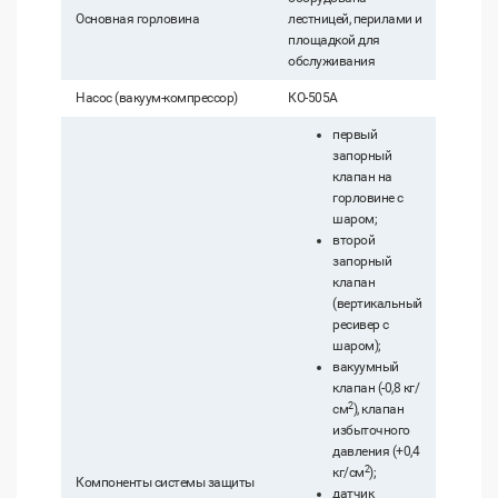
Основная горловина
лестницей, перилами и
площадкой для
обслуживания
Насос (вакуум-компрессор)
КО-505А
первый
запорный
клапан на
горловине с
шаром;
второй
запорный
клапан
(вертикальный
ресивер с
шаром);
вакуумный
клапан (-0,8 кг/
2
см
), клапан
избыточного
давления (+0,4
2
кг/см
);
Компоненты системы защиты
датчик