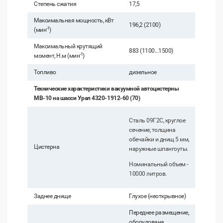
Степень сжатия
17,5
Максимальная мощность, кВт
196,2 (2100)
-1
(мин
)
Максимальный крутящий
883 (1100...1500)
-1
момент, Н.м (мин
)
Топливо
дизельное
Технические характеристики вакуумной автоцистерны
МВ-10 на шасси Урал 4320-1912-60 (70)
Сталь 09Г2С, круглое
сечение, толщина
обечайки и днищ 5 мм,
Цистерна
наружные шпангоуты.
Номинальный объем -
10000 литров.
Заднее днище
Глухое (неоткрывное)
Переднее размещение,
оборудована