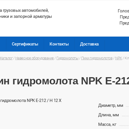
а грузовых автомобилей,
Голо
ники и запорной арматуры
Пред
Пред
ы
Сертификаты
Контакты
Доставка
Каталог
/
Навесное оборудование
/
Гидромолоты
/
Пики гидромолотов
/
NPK
/
Кл
ин гидромолота NPK E-212 
Диаметр, мм
Длина, мм
Масса, кг