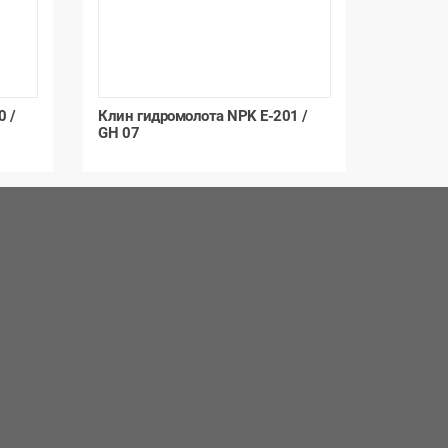
0 /
Клин гидромолота NPK E-201 /
GH 07