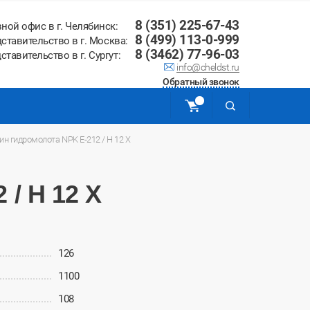
8 (351) 225-67-43
вной офис в г. Челябинск:
8 (499) 113-0-999
ставительство в г. Москва:
8 (3462) 77-96-03
ставительство в г. Сургут:
info@cheldst.ru
Обратный звонок
ин гидромолота NPK E-212 / H 12 X
/ H 12 X
126
1100
108