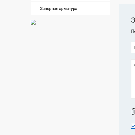
Запорная арматура
З
П