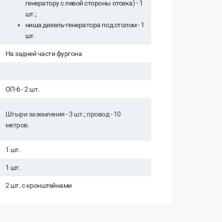
генератору с левой стороны отсека) - 1
шт.;
ниша дизель-генератора под столом - 1
шт.
На задней части фургона
ОП-6 - 2 шт.
Штыри заземления - 3 шт.; провод - 10
метров.
1 шт.
1 шт.
2 шт. с кронштейнами