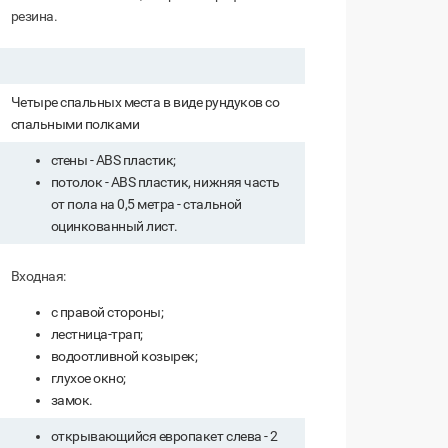
резина.
Четыре спальных места в виде рундуков со
спальными полками
стены - ABS пластик;
потолок - ABS пластик, нижняя часть
от пола на 0,5 метра - стальной
оцинкованный лист.
Входная:
с правой стороны;
лестница-трап;
водоотливной козырек;
глухое окно;
замок.
открывающийся европакет слева - 2