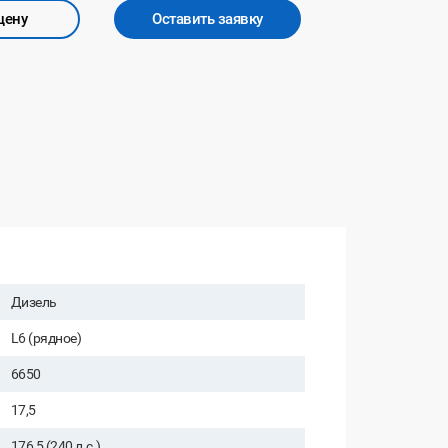
цену
Оставить заявку
Дизель
L6 (рядное)
6650
17,5
176,5 (240 л.с.)