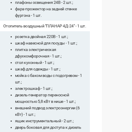
плафоны освещения 24В - 2 шт.;
фара-прожектор на задней стенке
фургона - 1 шт.
Отопитель воздушный "ПЛАНАР 4Д-24" - 1 шт.
розетка двойная 220В - 1 шт.;
шкаф навесной для посуды - 1 шт.;
плитка электрическая
дфухкомфорочная - 1 шт.;
стол кухонный - 1 шт.;
шкаф для одежды - 1 шт.;
мойка с баком воды с подогревом - 1
шт.;
электрошкаф - 1 шт.;
дизель-генератор переносной
мощностью 5,8 кВт в нише - 1 шт.;
внешний подвод электроэнергии (6
кВт) - 1 шт.;
ящик инструментальный - 2 шт.;
дверь боковая для доступа к дизель