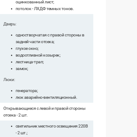
оцинкованный лист;
потолок - ЛХДФ темных тонов.
Дверь:
одностворчатая с правой стороны в
задней части отсека;
глухое окно;
водоотливной козырек;
лестница-трап;
замок;
Люки:
генератора;
люк аварийно-вентиляционный.
Открывающиеся с левой и правой стороны
отсека - 2 шт.
светильник местного освещения 220В
- 2 шт.;