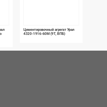
рал
Цементировочный агрегат Урал
з
4320-1916-60М (9Т, ВПБ)