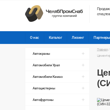
Продаж
спецтех
О нас
Каталог
Лизинг
Партнер
Главная
/
Автокраны
Цементир
Автомобили Урал
Це
Автомобили Камаз
(С
Автоцистерны
Автофургоны