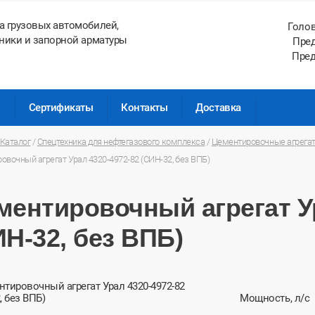
а грузовых автомобилей,
Голо
ники и запорной арматуры
Пред
Пред
ы
Сертификаты
Контакты
Доставка
Каталог
/
Спецтехника для нефтегазового комплекса
/
Цементировочные агрега
овочный агрегат Урал 4320-4972-82 (СИН-32, без ВПБ)
ментировочный агрегат Ур
ИН-32, без ВПБ)
Мощность, л/с