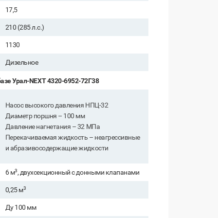
17,5
210 (285 л.с.)
1130
Дизельное
базе Урал-NEXT 4320-6952-72Г38
Насос высокого давления НПЦ-32
Диаметр поршня – 100 мм
Давление нагнетания – 32 МПа
Перекачиваемая жидкость – неагрессивные
и абразивосодержащие жидкости
3
6 м
, двухсекционный с донными клапанами
3
0,25 м
Ду 100 мм