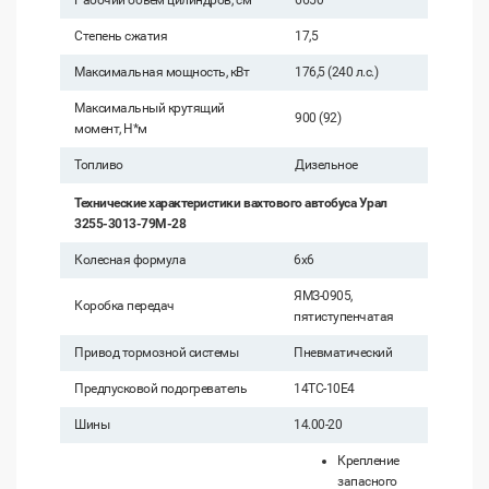
Рабочий объём цилиндров, см
6650
Степень сжатия
17,5
Максимальная мощность, кВт
176,5 (240 л.с.)
Максимальный крутящий
900 (92)
момент, Н*м
Топливо
Дизельное
Технические характеристики вахтового автобуса Урал
3255-3013-79М-28
Колесная формула
6х6
ЯМЗ-0905,
Коробка передач
пятиступенчатая
Привод тормозной системы
Пневматический
Предпусковой подогреватель
14ТС-10Е4
Шины
14.00-20
Крепление
запасного